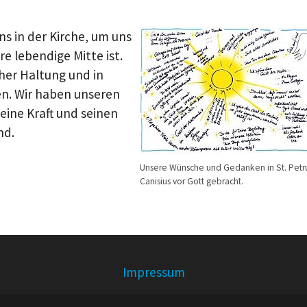
Show larger version for:
s in der Kirche, um uns
e lebendige Mitte ist.
cher Haltung und in
en. Wir haben unseren
ine Kraft und seinen
nd.
Unsere Wünsche und Gedanken in St. Petr
Canisius vor Gott gebracht.
Impressum
© Pfarrei St. Ursula, Oberursel und Steinbach