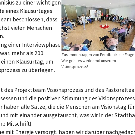
nisius zu einer wichtigen
de eines Klausurtages
team beschlossen, dass
chst vielen Menschen
n.
ung einer Interviewphase
 war, mehr als 200
Zusammentragen von Feedback zur Frage
 einen Klausurtag, um
Wie geht es weiter mit unserem
Visionsprozess?
sprozess zu überlegen.
t das Projektteam Visionsprozess und das Pastoralteam
ssen und die positiven Stimmung des Visionsprozesses
Wir haben alle Sätze, die die Menschen am Visionstag 
und mit einander ausgetauscht, was wir in der Stadthal
 Mitschrift).
ne mit Energie versorgt, haben wir darüber nachgedach