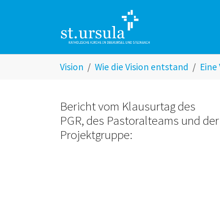
Zum Hauptinhalt springen
Skip to page footer
Sie sind hier:
Vision
Wie die Vision entstand
Eine
Bericht vom Klausurtag des
PGR, des Pastoralteams und der
Projektgruppe: