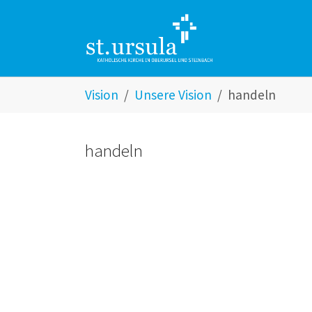
Zum Hauptinhalt springen
Skip to page footer
Sie sind hier:
Vision
Unsere Vision
handeln
handeln