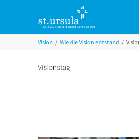
Zum Hauptinhalt springen
Skip to page footer
Sie sind hier:
Vision
Wie die Vision entstand
Visi
Visionstag